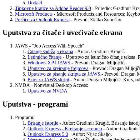
Dodaci
Tipkovne kratice za Adobe Reader 9.0
- Priredio: Gradimir Kra
Microsoft Products
- Microsoft Products and Resources: Keyboar
Prečice za Outlook Express
- Prevod: Zlatko Sobočan.
Uputstva za čitače i uvećivače ekrana
JAWS - "Job Access With Speech":
Čitanje sadržaja ekrana
- Autor: Gradimir Kragić.
Letimično čitanje
- Uputstvo za letimično čitanje teksta.
Windows XP i JAWS
- Prevod: Dragan Miljojčić.
Uputstvo za kreiranje frejmova
- Prevod: Dragan Miljojči
Uputstvo za pisanje skripta za JAWS
- Prevod: Dragan Mi
Kurs za JAWS skript
- Autor: Dragan Miljojčić. Kurs, od 
NVDA - Nonvisual Desktop Access:
Uputstvo za NVDA
Uputstva - programi
Programi:
Brisanje istorije
- Autor: Gradimir Kragić. Brisanje istori
Outlook Express - Kreiranje accounta
- Autor: Gradimir 
Outlook Express 5.0
- Autor: Nijaz Škaljo.
Message rules
- Autor: Nijaz Škaljo. Postavljanje pravil