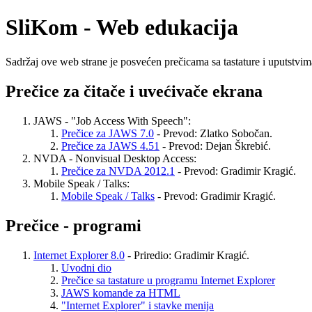
SliKom - Web edukacija
Sadržaj ove web strane je posvećen prečicama sa tastature i uputstvima
Prečice za čitače i uvećivače ekrana
JAWS - "Job Access With Speech":
Prečice za JAWS 7.0
- Prevod: Zlatko Sobočan.
Prečice za JAWS 4.51
- Prevod: Dejan Škrebić.
NVDA - Nonvisual Desktop Access:
Prečice za NVDA 2012.1
- Prevod: Gradimir Kragić.
Mobile Speak / Talks:
Mobile Speak / Talks
- Prevod: Gradimir Kragić.
Prečice - programi
Internet Explorer 8.0
- Priredio: Gradimir Kragić.
Uvodni dio
Prečice sa tastature u programu Internet Explorer
JAWS komande za HTML
"Internet Explorer" i stavke menija