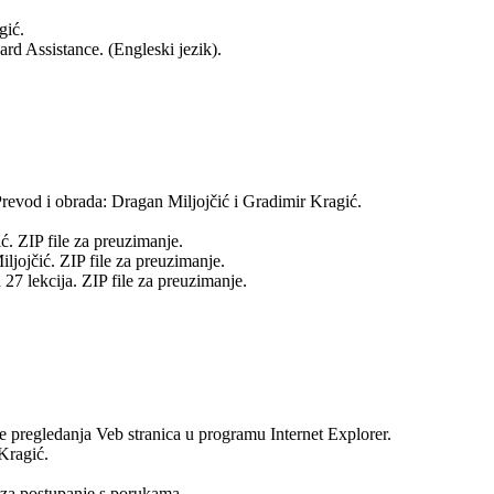
gić.
d Assistance. (Engleski jezik).
 Prevod i obrada: Dragan Miljojčić i Gradimir Kragić.
ć. ZIP file za preuzimanje.
ljojčić. ZIP file za preuzimanje.
27 lekcija. ZIP file za preuzimanje.
je pregledanja Veb stranica u programu Internet Explorer.
Kragić.
a za postupanje s porukama.